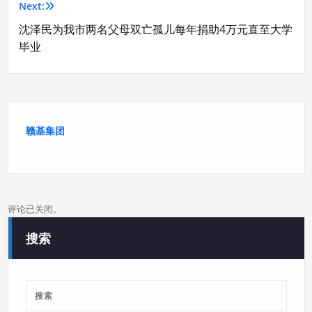
Next:
导
沈泽民为我市两名父母双亡孤儿每年捐助4万元直至大学
航
毕业
赣基集团
评论已关闭。
搜索