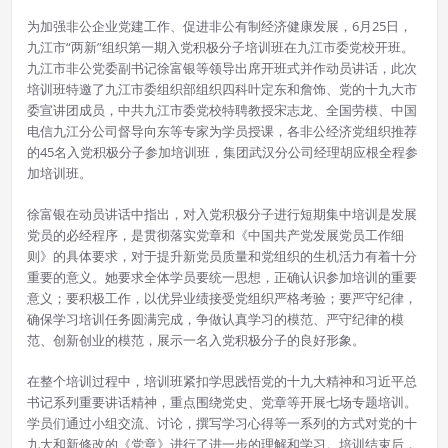
为加强非公企业党建工作、促进非公有制经济健康发展，6月25日，
九江市“两新”组织第一期入党积极分子培训班在九江市委党校开班。
九江市非公党委副书记徐富银等领导出席开班式并作动员讲话，此次
培训班特邀了九江市委组织部组织四科叶定东和詹饰、党的十九大市
委宣讲团成员，中共九江市委党校特聘教授宋志龙、全国劳模、中国
电信九江分公司督导向东等专家为学员授课，各非公经济党组织推荐
的45名入党积极分子参加培训班，集团武汉分公司经理胡应根全程参
加培训班。
徐富银在动员讲话中指出，对入党积极分子进行短期集中培训是发展
党员的必经程序，是贯彻落实党章和《中国共产党发展党员工作细
则》的具体要求，对于提升新党员质量和党组织的生机活力有着十分
重要的意义。她要求全体学员要统一思想，正确认识参加培训的重要
意义；要积极工作，以优异业绩接受党组织严格考验；要严守纪律，
确保学习培训任务圆满完成，争做认真学习的模范、严守纪律的模
范、创新创业的模范，展示一名入党积极分子的良好形象。
在整个培训过程中，培训班紧扣学思践悟党的十九大精神和习近平总
书记系列重要讲话精神，重点围绕党史、党章等开展七场专题培训。
学员们通过小组交流、讨论，撰写学习心得等一系列的方式对党的十
九大和新修改的《党章》进行了进一步的理解和学习。培训结束后，