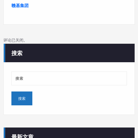
赣基集团
评论已关闭。
搜索
最新文章