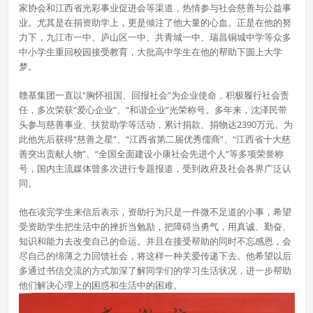
家协会和江西省光彩事业促进会等渠道，热情参与社会慈善与公益事
业。尤其是在捐资助学上，更是倾注了他大量的心血。正是在他的努
力下，九江市一中、庐山区一中、共青城一中、瑞昌铜城中学等众多
中小学生重回校园接受教育，大批高中学生在他的帮助下圆上大学
梦。
赣基集团一直以“胸怀祖国、回报社会”为企业使命，积极履行社会责
任，多次荣获“爱心企业”、“和谐企业”光荣称号。多年来，沈泽民带
头参与慈善事业、扶贫助学等活动，累计捐款、捐物达2390万元。为
此他先后获得“慈善之星”、“江西省第二届优秀儒商”、“江西省十大慈
善突出贡献人物”、“全国全面建设小康社会先进个人”等多项荣誉称
号，国内主流媒体曾多次进行专题报道，受到政府及社会各界广泛认
同。
他在读完学生来信后表示，资助行为只是一件微不足道的小事，希望
受资助学生把生活中的挫折当勉励，把障碍当勇气，用真诚、勤奋、
知识和能力去改变自己的命运。并且在接受帮助的同时不忘感恩，会
尽自己的绵薄之力回馈社会，将这样一种关爱传递下去。他希望以后
多通过书信交流的方式加深了解同学们的学习生活状况，进一步帮助
他们解决心理上的困惑和生活中的困难。