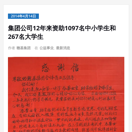
2014年4月14日
集团公司12年来资助1097名中小学生和
267名大学生
作者
赣基集团
在
公益事业
,
最新消息