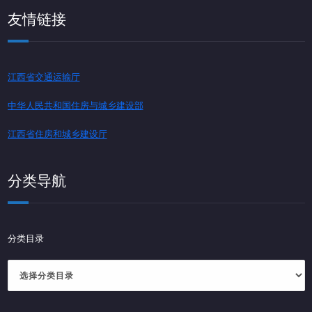
友情链接
江西省交通运输厅
中华人民共和国住房与城乡建设部
江西省住房和城乡建设厅
分类导航
分类目录