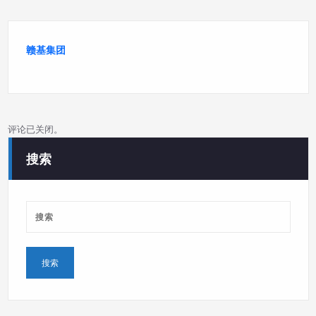
赣基集团
评论已关闭。
搜索