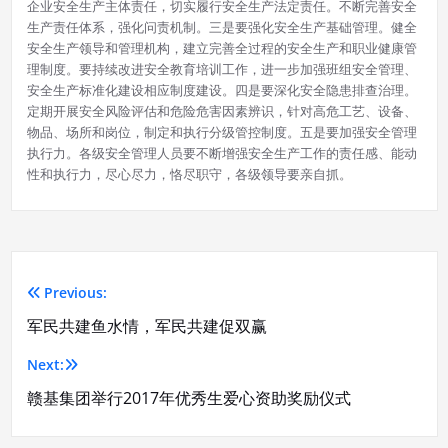
企业安全生产主体责任，切实履行安全生产法定责任。不断完善安全
生产责任体系，强化问责机制。三是要强化安全生产基础管理。健全
安全生产领导和管理机构，建立完善全过程的安全生产和职业健康管
理制度。要持续改进安全教育培训工作，进一步加强班组安全管理、
安全生产标准化建设相应制度建设。四是要深化安全隐患排查治理。
定期开展安全风险评估和危险危害因素辨识，针对高危工艺、设备、
物品、场所和岗位，制定和执行分级管控制度。五是要加强安全管理
执行力。各级安全管理人员要不断增强安全生产工作的责任感、能动
性和执行力，尽心尽力，恪尽职守，各级领导要亲自抓。
Previous:
文
军民共建鱼水情，军民共建促双赢
章
Next:
导
赣基集团举行2017年优秀生爱心资助奖励仪式
航