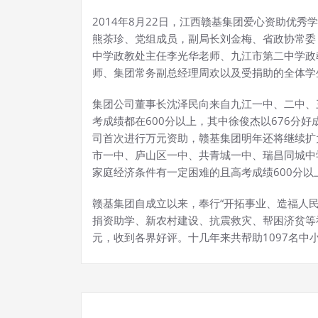
2014年8月22日，江西赣基集团爱心资助优
熊茶珍、党组成员，副局长刘金梅、省政协常委
中学政教处主任李光华老师、九江市第二中学政
师、集团常务副总经理周欢以及受捐助的全体学
集团公司董事长沈泽民向来自九江一中、二中、
考成绩都在600分以上，其中徐俊杰以676分好
司首次进行万元资助，赣基集团明年还将继续扩大
市一中、庐山区一中、共青城一中、瑞昌同城中
家庭经济条件有一定困难的且高考成绩600分
赣基集团自成立以来，奉行“开拓事业、造福人
捐资助学、新农村建设、抗震救灾、帮困济贫等社
元，收到各界好评。十几年来共帮助1097名中