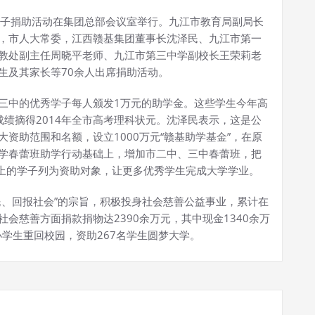
秀学子捐助活动在集团总部会议室举行。九江市教育局副局长
，市人大常委，江西赣基集团董事长沈泽民、九江市第一
教处副主任周晓平老师、九江市第三中学副校长王荣莉老
生及其家长等70余人出席捐助活动。
三中的优秀学子每人颁发1万元的助学金。这些学生今年高
成绩摘得2014年全市高考理科状元。沈泽民表示，这是公
资助范围和名额，设立1000万元“赣基助学基金”，在原
学春蕾班助学行动基础上，增加市二中、三中春蕾班，把
以上的学子列为资助对象，让更多优秀学生完成大学学业。
民、回报社会”的宗旨，积极投身社会慈善公益事业，累计在
会慈善方面捐款捐物达2390余万元，其中现金1340余万
小学生重回校园，资助267名学生圆梦大学。