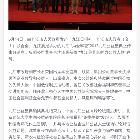
6月14日，由九江市人民政府发起，九江日报社、九江市志愿者（义
工）联合会、九江晨报承办的九江 “为爱攀登”2013九江公益盛典上传
来好消息，集团公司董事长沈泽民获得 “九江最具影响力公益人物”称
号。
九江市政府副市长石荣国出席本次盛典并颁奖，集团公司董事长沈泽
民等企业领导和公益人士出席盛典。本次公益盛典特邀两位中国公益
的先锋人物：中国低保制度推动者、曾任民政部社会福利和慈善事业
促进司司长、现任北京师范大学中国公益研究院院长王振耀先生，中
国社会福利基金会免费午餐基金发起人、凤凰周刊编委邓飞。
九江公益盛典颁奖典礼结束后，中国九江公益高峰论坛随后开讲。北
京师范大学中国公益研究院院长王振耀和“免费午餐”发起人、凤凰周
刊编委邓飞作主旨演讲，并与本地公益企业和公益人士现场讨论对话
公益话题。沈董事长在高峰论坛上，畅谈了多年来参与修桥修路、捐
资助学、新农村建设等社会公益事业的事迹及心得体会，得到了全体