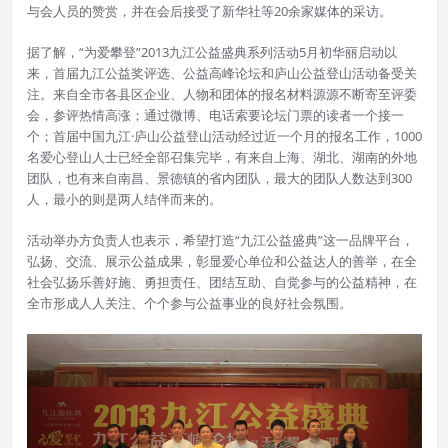
与会人员的赞赏，并在会后接受了新华社等20余家媒体的采访。
据了解，“为爱攀登”2013九江公益盛典系列活动5月初华丽启动以
来，首届九江公益奖评选、公益高峰论坛和庐山公益登山活动备受关
注。来自全市各县区企业、人物和团体的报名材料源源不断寄至评委
会，参评热情高涨；通过微博、电话索要论坛门票的读者一个接一
个；首届中国九江·庐山公益登山活动经过近一个月的报名工作，1000
名爱心登山人士已经全部召集完毕，有来自上海、湖北、湖南的外地
团队，也有来自南昌、景德镇的省内团队，最大的团队人数达到300
人，最小的则是两人结伴而来的。
活动举办方负责人也表示，希望打造“九江公益盛典”这一品牌平台，
弘扬、交流、展示公益成果，彰显爱心单位和公益达人的善举，在全
社会弘扬乐善好施、勇担责任、团结互助、自觉参与的公益精神，在
全市形成人人关注、个个参与公益事业的良好社会氛围。