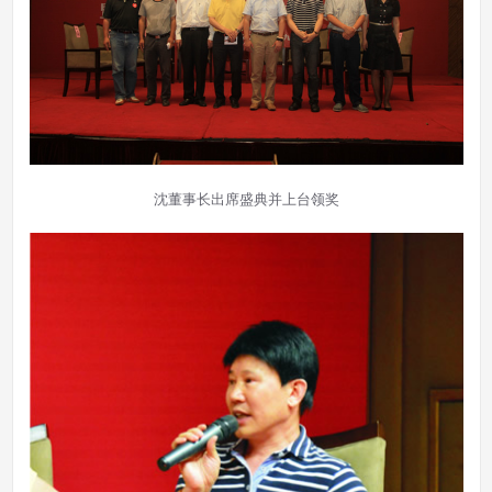
沈董事长出席盛典并上台领奖