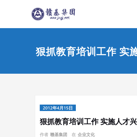
Skip
江西赣基
to
content
狠抓教育培训工作 实
2012年4月15日
狠抓教育培训工作 实施人才
作者
赣基集团
在
企业文化