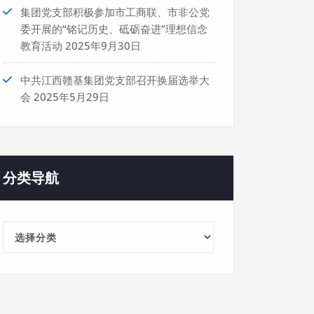
集团党支部积极参加市工商联、市非公党
委开展的“铭记历史、砥砺奋进”理想信念
教育活动
2025年9月30日
中共江西赣基集团党支部召开换届选举大
会
2025年5月29日
分类导航
分
类
导
航