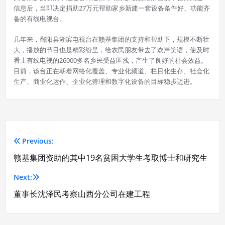
信息后，当即决定捐助27万元帮助家乡新建一套设备条件好、功能齐
备的有线电视台。
几年来，鄱阳县湖滨电视台在赣基集团的支持和帮助下，规模不断壮
大，播放的节目也是精彩纷呈，给农民朋友带去了欢声笑语，使及时
看上有线电视的26000多名乡民受益匪浅，产生了良好的社会效益。
目前，该台正在朝着网络化覆盖、专业化频道、栏目化生存、社会化
生产、商业化运作、企业化管理和数字化设备的目标稳步迈进。
Previous:
文
赣基集团资助的其中19名贫困大学生考取博士和研究生
章
Next:
导
董事长沈泽民考察山西分公司在建工程
航