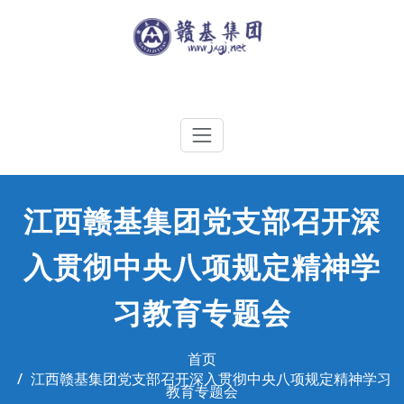
Skip
to
content
江西赣基集团工程有限公司
江西赣基集团党支部召开深
入贯彻中央八项规定精神学
习教育专题会
首页
江西赣基集团党支部召开深入贯彻中央八项规定精神学习
教育专题会