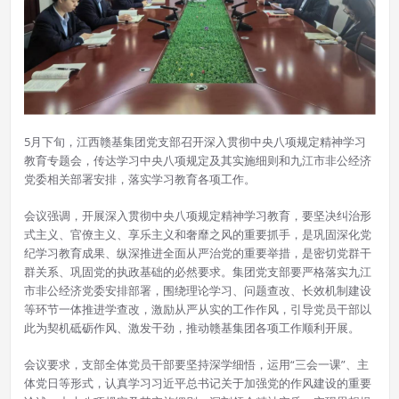
5月下旬，江西赣基集团党支部召开深入贯彻中央八项规定精神学习
教育专题会，传达学习中央八项规定及其实施细则和九江市非公经济
党委相关部署安排，落实学习教育各项工作。
会议强调，开展深入贯彻中央八项规定精神学习教育，要坚决纠治形
式主义、官僚主义、享乐主义和奢靡之风的重要抓手，是巩固深化党
纪学习教育成果、纵深推进全面从严治党的重要举措，是密切党群干
群关系、巩固党的执政基础的必然要求。集团党支部要严格落实九江
市非公经济党委安排部署，围绕理论学习、问题查改、长效机制建设
等环节一体推进学查改，激励从严从实的工作作风，引导党员干部以
此为契机砥砺作风、激发干劲，推动赣基集团各项工作顺利开展。
会议要求，支部全体党员干部要坚持深学细悟，运用“三会一课”、主
体党日等形式，认真学习习近平总书记关于加强党的作风建设的重要