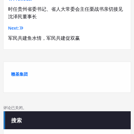
文
时任贵州省委书记、省人大常委会主任栗战书亲切接见
章
沈泽民董事长
导
Next:
航
军民共建鱼水情，军民共建促双赢
赣基集团
评论已关闭。
搜索