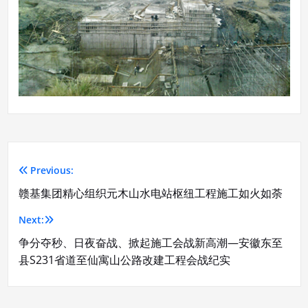
Previous:
文
赣基集团精心组织元木山水电站枢纽工程施工如火如荼
章
Next:
导
争分夺秒、日夜奋战、掀起施工会战新高潮—安徽东至
航
县S231省道至仙寓山公路改建工程会战纪实