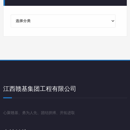
分
类
导
航
江西赣基集团工程有限公司
心聚赣基、勇为人先、团结拼搏、开拓进取