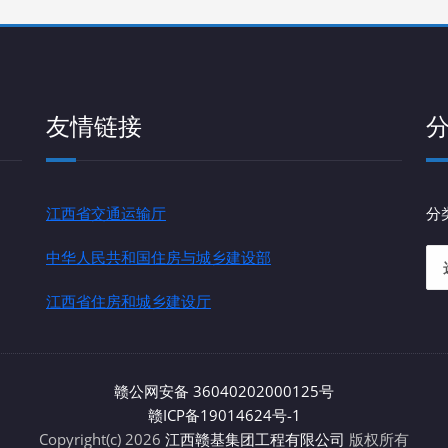
友情链接
江西省交通运输厅
分
中华人民共和国住房与城乡建设部
江西省住房和城乡建设厅
赣公网安备 36040202000125号
赣ICP备19014624号-1
Copyright(c) 2026
江西赣基集团工程有限公司
版权所有