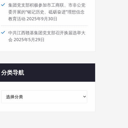
集团党支部积极参加市工商联、市非公党
委开展的“铭记历史、砥砺奋进”理想信念
教育活动
2025年9月30日
中共江西赣基集团党支部召开换届选举大
会
2025年5月29日
分类导航
分
类
导
航