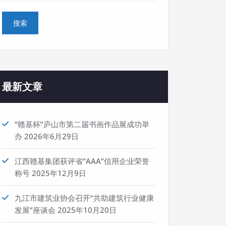
最新文章
“赣基杯”庐山市第二届书画作品展成功举
办
2026年6月29日
江西赣基集团获评省“AAA”信用企业荣誉
称号
2025年12月9日
九江市建筑业协会召开“共助建筑行业健康
发展”座谈会
2025年10月20日