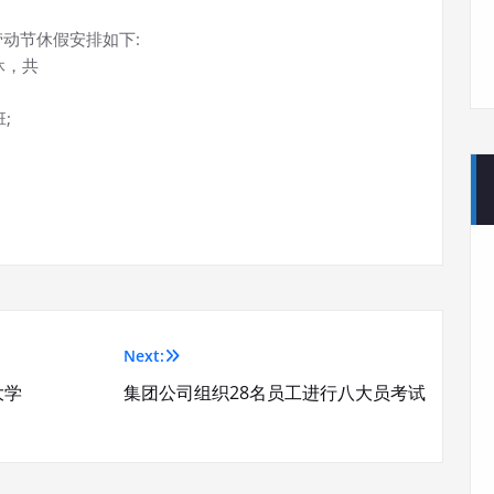
劳动节休假安排如下:
休，共
;
Next:
大学
集团公司组织28名员工进行八大员考试