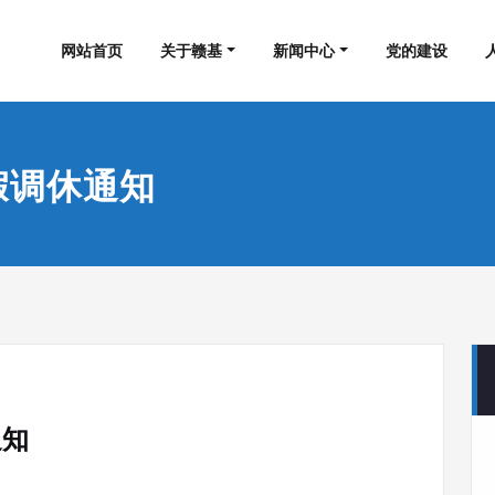
集团工程有限公司
网站首页
关于赣基
新闻中心
党的建设
假调休通知
通知