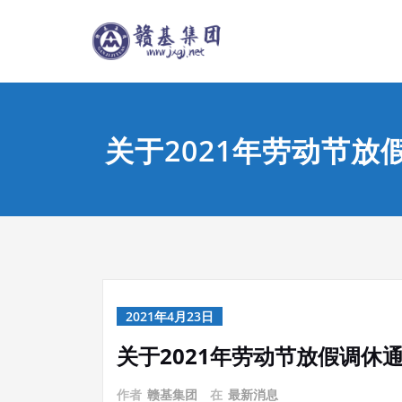
Skip
江西赣基
to
content
关于2021年劳动节放
2021年4月23日
关于2021年劳动节放假调休
作者
赣基集团
在
最新消息