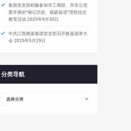
集团党支部积极参加市工商联、市非公党
委开展的“铭记历史、砥砺奋进”理想信念
教育活动
2025年9月30日
中共江西赣基集团党支部召开换届选举大
会
2025年5月29日
分类导航
分
类
导
航