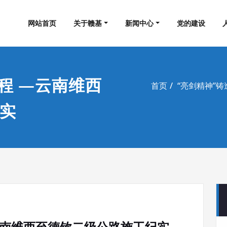
集团工程有限公司
网站首页
关于赣基
新闻中心
党的建设
程 —云南维西
首页
“亮剑精神”
实
云南维西至德钦二级公路施工纪实