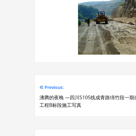
Previous:
文
沸腾的夜晚 —四川S105线成青路绵竹段一期
章
工程B标段施工写真
导
航