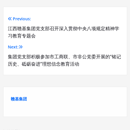
Previous:
文
江西赣基集团党支部召开深入贯彻中央八项规定精神学
章
习教育专题会
导
Next:
航
集团党支部积极参加市工商联、市非公党委开展的“铭记
历史、砥砺奋进”理想信念教育活动
赣基集团