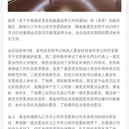
按照《关于开展基层党支部换届选举工作的通知》和《党章》的相关
规定，根据九江市非公经济党委的批复，赣基集团党支部于2025年5
月28日在集团会议室召开换届选举大会。会议由党支部组织委员俞长
生主持。
会议议程有5项，首先由支部书记候选人黄金铃宣读市非公经济党委
关于支部换届的批复。第二是听取并审议了俞长生同志代表上一届支
委会作的工作报告，报告全面总结了支部近年来的工作情况，支部各
项基础工作扎实有序推进，发挥了基层党支部战斗堡垒作用和党员先
锋模范作用。三是宣布选举办法。四是介绍支部书记候选人黄金铃、
支委候选人俞长生、丁福勇、胡应根基本情况。第五是与会党员以无
记名投票方式，差额选举产生了公司新一届党支部委员会委员。黄金
铃、俞长生、丁福勇三位同志当选公司新一届支委会委员。通过新一
届党支部委员会议选举，黄金铃同志当选集团党支部书记兼任纪检委
员，俞长生同志当选组织委员，丁福勇同志当选宣传委员。
会上，黄金铃感谢九江市非公经济党委和公司全体党员的信任和支
持，希望新一届支委会在九江市非公经济党委的领导下，在集团公司
的强力支持下，切实加强党支部自身建设、扎实抓好支部各项工作、